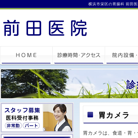
横浜市栄区の胃腸科 前田
診
胃カメラ
胃カメラは、食道・胃・