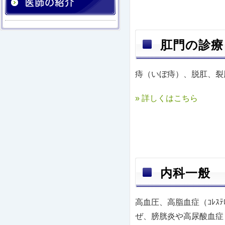
肛門の診療
痔（いぼ痔）、脱肛、裂
» 詳しくはこちら
内科一般
高血圧、高脂血症（ｺﾚｽ
ぜ、膀胱炎や高尿酸血症